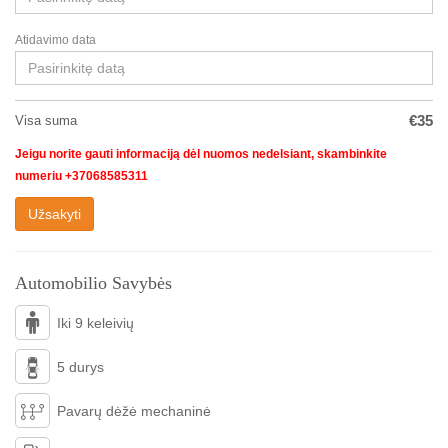
Atidavimo data
€
35
Visa suma
Jeigu norite gauti informaciją dėl nuomos nedelsiant, skambinkite
numeriu +37068585311
Užsakyti
Automobilio Savybės
Iki 9 keleivių
5 durys
Pavarų dėžė mechaninė