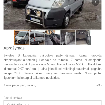
Aprašymas
9-vietos B kategorija vairuotojo pažymėjimas. Kaina nurodyta
eksplotuojant automobilį Lietuvoje ne trumpiau 7 paras. Nuomojantis
mikroautobusą tik 1 parai kaina 50 eur. Paros limitas 500 km. Papildomi
kilometrai 0,07 eur./ km. Į kainą įskaičiuoti reikalingi draudimai, pagalba
kelyje 24/7. Galima išimti sėdynes kroviniui vežti. Nuomojantis
ilgesniam laikotarpiui taikomos nuolaidos.
Kaina pagal parų skaičų
€
35
Paėmimo data