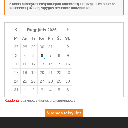
Kainos nurodytos eksplotuojant automobilį Lietuvoje. Dėl nuomos
kelionėms į užsienį sąlygas deriname individualiai.
Rugpjūtis 2026
Pr
An
Tr
Ke
Pn
Št
Sk
27
28
29
30
31
1
2
3
4
5
6
7
8
9
10
11
12
13
14
15
16
17
18
19
20
21
22
23
24
25
26
27
28
29
30
31
1
2
3
4
5
6
Raudonai
pažymėtos dienos yra išnuomuotos.
Nuomos taisyklės