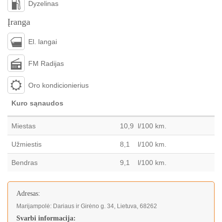
Dyzelinas
Įranga
El. langai
FM Radijas
Oro kondicionierius
Kuro sąnaudos
Miestas
10,9 l/100 km.
Užmiestis
8,1 l/100 km.
Bendras
9,1 l/100 km.
Adresas:
Marijampolė: Dariaus ir Girėno g. 34, Lietuva, 68262
Svarbi informacija: