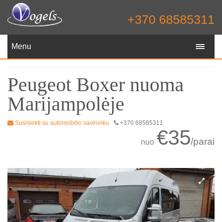
+370 68585311
Menu
Peugeot Boxer nuoma
Marijampolėje
Susisiekti su automobilio savininku
+370 68585311
€35
/parai
nuo