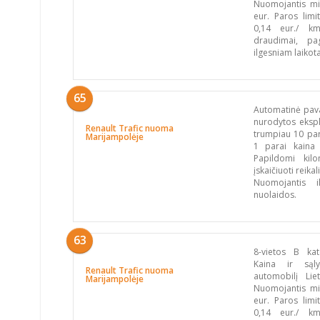
Nuomojantis mi
eur. Paros limi
0,14 eur./ km.
draudimai, pa
ilgesniam laikot
65
Automatinė pava
nurodytos ekspl
Renault Trafic nuoma
trumpiau 10 par
Marijampolėje
1 parai kaina
Papildomi kil
įskaičiuoti reik
Nuomojantis i
nuolaidos.
63
8-vietos B kat
Kaina ir sąly
Renault Trafic nuoma
automobilį Li
Marijampolėje
Nuomojantis mi
eur. Paros limi
0,14 eur./ km.