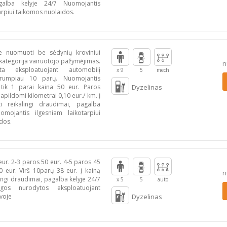
galba kelyje 24/7 Nuomojantis
arpiui taikomos nuolaidos.
 nuomuoti be sėdynių kroviniui
B kategorija vairuotojo pažymėjimas.
n
ta eksploatuojant automobilį
x 9
5
mech
trumpiau 10 parų. Nuomojantis
tik 1 parai kaina 50 eur. Paros
Dyzelinas
Papildomi kilometrai 0,10 eur./ km. Į
ti reikalingi draudimai, pagalba
omojantis ilgesniam laikotarpiui
dos.
ur. 2-3 paros 50 eur. 4-5 paros 45
0 eur. Virš 10parų 38 eur. Į kainą
n
alingi draudimai, pagalba kelyje 24/7
x 5
5
auto
gos nurodytos eksploatuojant
voje
Dyzelinas