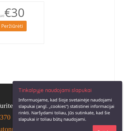
€30
uo
Peržiūrėti
Tinkalpyje naudojami slapukai
Informuojame, kad šioje svetainėje naudojami
urite klausimų?
slapukai (angl. „cookies“) statistinei informacijai
rinkti. Naršydami toliau, Jūs sutinkate, kad šie
370 68585311
slapukai ir toliau būtų naudojami.
utonuoma@vogels.lt