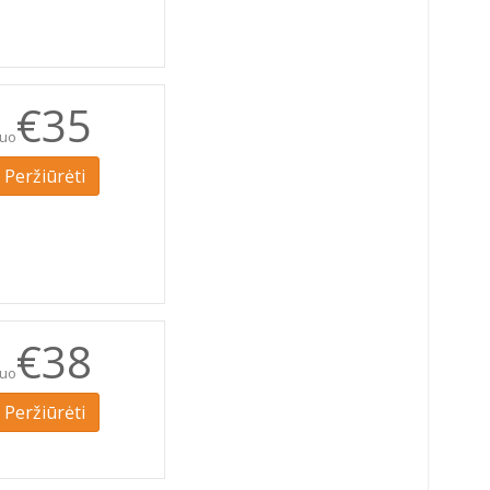
€35
uo
Peržiūrėti
€38
uo
Peržiūrėti