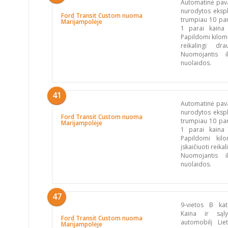
Automatinė pavar
nurodytos ekspl
Ford Transit Custom nuoma
trumpiau 10 par
Marijampolėje
1 parai kaina
Papildomi kilome
reikalingi dr
Nuomojantis i
nuolaidos.
41
Automatinė pava
nurodytos ekspl
Ford Transit Custom nuoma
trumpiau 10 par
Marijampolėje
1 parai kaina
Papildomi kil
įskaičiuoti reik
Nuomojantis i
nuolaidos.
47
9-vietos B kat
Kaina ir sąly
Ford Transit Custom nuoma
automobilį Li
Marijampolėje