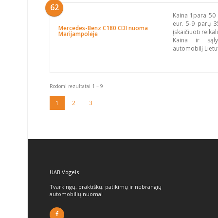
62
Kaina 1para 50 
eur. 5-9 parų 3
Mercedes-Benz C180 CDI nuoma
įskaičiuoti reik
Marijampolėje
Kaina ir sąly
automobilį Lietu
Rodomi rezultatai 1 – 9
1
2
3
UAB Vogels
Tvarkingų, praktiškų, patikimų ir nebrangių
automobilių nuoma!