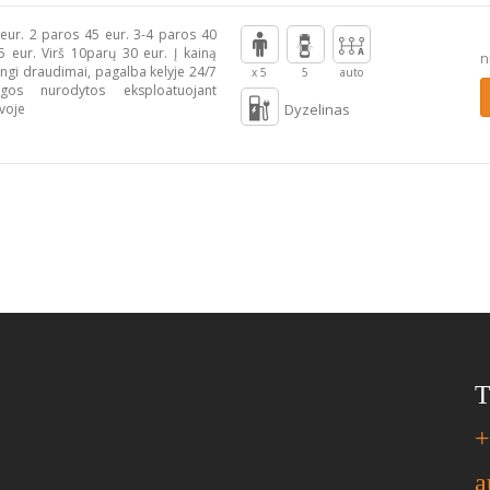
eur. 2 paros 45 eur. 3-4 paros 40
5 eur. Virš 10parų 30 eur. Į kainą
n
alingi draudimai, pagalba kelyje 24/7
x 5
5
auto
gos nurodytos eksploatuojant
voje
Dyzelinas
T
+
a