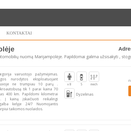
KONTAKTAI
lėje
Adre
automobilių nuomą Marijampolėje. Papildomai galima užsisakyti , stogo
egorija vairuotojo pažymėjimas.
gos nurodytos eksploatuojant
n
etuvoje ne trumpiau 10 parų .
x 8
5
mech
kroautobusą tik 1 parai kaina 70
tas 400 km. Papildomi kilometrai
Dyzelinas
 Į kainą įskaičiuoti reikalingi
galba kelyje 24/7 Nuomojantis
arpiui taikomos nuolaidos.