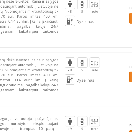
ų dėžė 8-vietos . Kaina ir sąlygos
oatuojant automobilį Lietuvoje ne
n
ų. Nuomojantis mikroautobusą tik
x 8
5
auto
 70 eur. Paros limitas 400 km.
trai 0,14 eur/km. Į kainą įskaičiuoti
Dyzelinas
audimai, pagalba kelyje 24/7
lgesniam laikotarpiui taikomos
rų dėžė 8-vietos .Kaina ir sąlygos
oatuojant automobilį Lietuvoje ne
n
ų. Nuomojantis mikroautobusą tik
x 8
5
auto
 70 eur. Paros limitas 400 km.
ometrai 0,14 eur./ km. Į kainą
Dyzelinas
alingi draudimai, pagalba kelyje 24/7
lgesniam laikotarpiui taikomos
egorija vairuotojo pažymėjimas.
gos nurodytos eksploatuojant
n
etuvoje ne trumpiau 10 parų .
x 9
5
mech