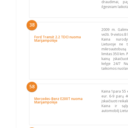
draudimai, pa
ilgesniam laikot
38
2009 m. Galime
vežti. 9-vietos 
Ford Transit 2.2 TDCI nuoma
Kaina nurody
Marijampolėje
Lietuvoje ne 
mikroautobusą 
limitas 350 km. 
kainą įskaičiuo
kelyje 24/7 Nu
taikomos nuolai
58
Kaina 1para 55 e
eur. 6-9 parų 4
Mercedes-Benz E200T nuoma
įskaičiuoti reik
Marijampolėje
Kaina ir sąly
automobilį Lietu