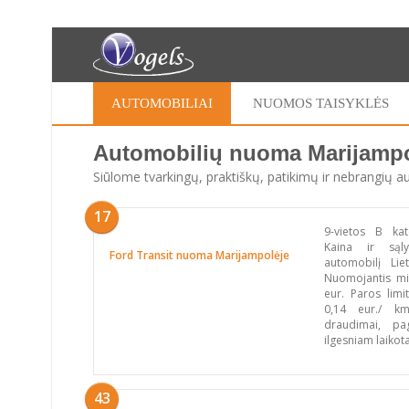
AUTOMOBILIAI
NUOMOS TAISYKLĖS
Automobilių nuoma Marijampo
Siūlome tvarkingų, praktiškų, patikimų ir nebrangių 
17
9-vietos B kat
Kaina ir sąly
Ford Transit nuoma Marijampolėje
automobilį Li
Nuomojantis mi
eur. Paros limi
0,14 eur./ km.
draudimai, pa
ilgesniam laikot
43