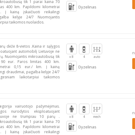
kroautobusą tik 1 parai kaina 70
tas 400 km. Papildomi kilometrai
Dyzelinas
 Į kainą įskaičiuoti reikalingi
galba kelyje 24/7 Nuomojantis
arpiui taikomos nuolaidos.
rų dėžė 8-vietos .Kaina ir sąlygos
oatuojant automobilį Lietuvoje ne
n
ų. Nuomojantis mikroautobusą tik
x 8
4
auto
 90 eur. Paros limitas 400 km.
ometrai 0,15 eur./ km. Į kainą
Dyzelinas
alingi draudimai, pagalba kelyje 24/7
lgesniam laikotarpiui taikomos
egorija vairuotojo pažymėjimas.
gos nurodytos eksploatuojant
n
etuvoje ne trumpiau 10 parų .
x 8
4
mech
kroautobusą tik 1 parai kaina 70
tas 400 km. Papildomi kilometrai
Dyzelinas
 Į kainą įskaičiuoti reikalingi