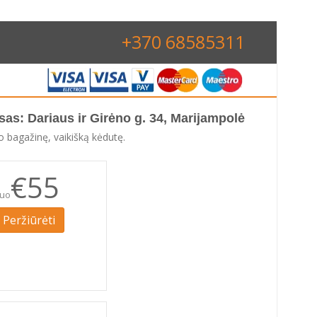
+370 68585311
sas: Dariaus ir Girėno g. 34, Marijampolė
 bagažinę, vaikišką kėdutę.
€55
uo
Peržiūrėti